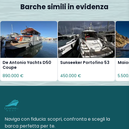
Barche simili in evidenza
De Antonio Yachts D50
Sunseeker Portofino 53
Maio
Coupe
890.000 €
450.000 €
5.500
Naviga con fiducia: scopri, confronta e scegli la
barca perfetta per te.