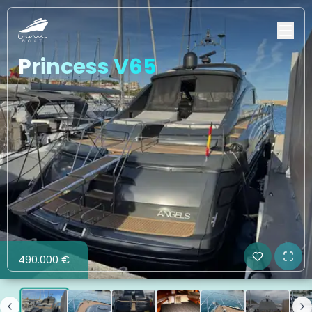
Princess V65
490.000 €