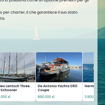
lità lo posiziona come un'opzione premium per gli
per charter, il che garantisce il suo stato
ta.
ies Lentsch Three
De Antonio Yachts D50
Harmony II
 Schooner
Coupe
.000 €
890.000 €
3.900.000 €