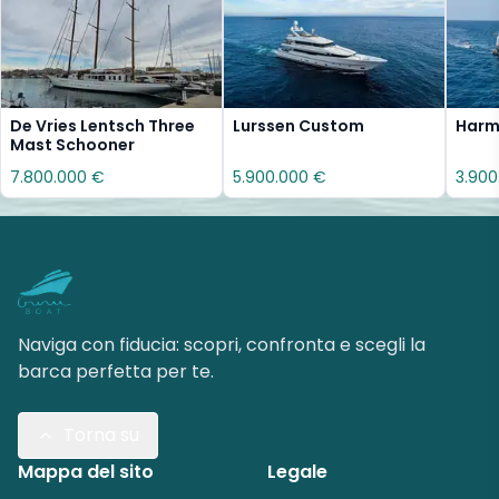
De Vries Lentsch Three
Lurssen Custom
Harmo
Mast Schooner
7.800.000 €
5.900.000 €
3.900
Naviga con fiducia: scopri, confronta e scegli la
barca perfetta per te.
Torna su
Mappa del sito
Legale