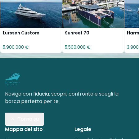
Lurssen Custom
Sunreef 70
Harmo
5.900.000 €
5.500.000 €
3.900
Naviga con fiducia: scopri, confronta e scegli la
barca perfetta per te.
Torna su
Mappa del sito
Legale