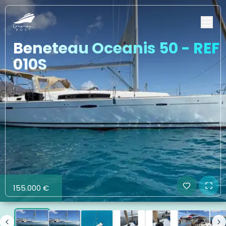
Beneteau Oceanis 50 - REF
010S
155.000 €