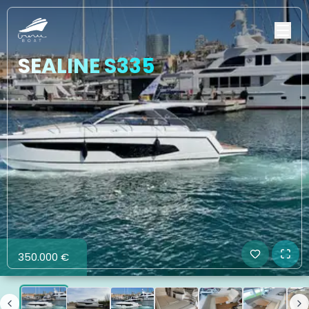
SEALINE S335
350.000 €