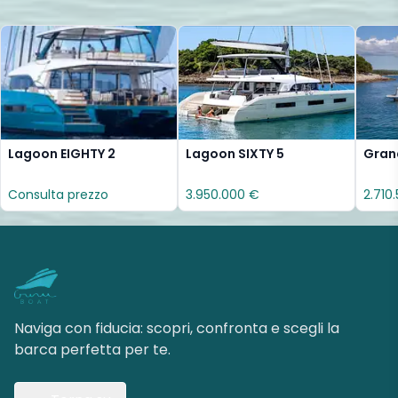
Lagoon EIGHTY 2
Lagoon SIXTY 5
Gran
Consulta prezzo
3.950.000 €
2.710
Naviga con fiducia: scopri, confronta e scegli la
barca perfetta per te.