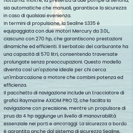
notturna. Inoltre, la presenza di due pompe di sentina,
sia automatiche che manuali, garantisce la sicurezza
in caso di qualsiasi evenienza.
In termini di propulsione, la Sealine S335 è
equipaggiata con due motori Mercury da 3.0L,
ciascuno con 270 hp, che garantiscono prestazioni
dinamiche ed efficienti. Il serbatoio del carburante ha
una capacità di 570 litri, consentendo traversate
prolungate senza preoccupazioni. Questo modello
diventa così un'opzione ideale per chi cerca
un'imbarcazione a motore che combini potenza ed
efficienza.
Il pacchetto di navigazione include un tracciatore di
grafici Raymarine AXIOM PRO 12, che facilita la
navigazione con precisione, mentre un propulsore di
prua da 4 hp aggiunge un livello di manovrabilità
essenziale nei porti e ancoraggi. La sicurezza a bordo
è garantita anche dal sistema di sicurezza Sealine,