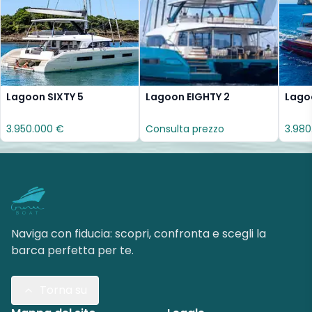
Lagoon SIXTY 5
Lagoon EIGHTY 2
Lago
3.950.000 €
Consulta prezzo
3.980
Naviga con fiducia: scopri, confronta e scegli la
barca perfetta per te.
Torna su