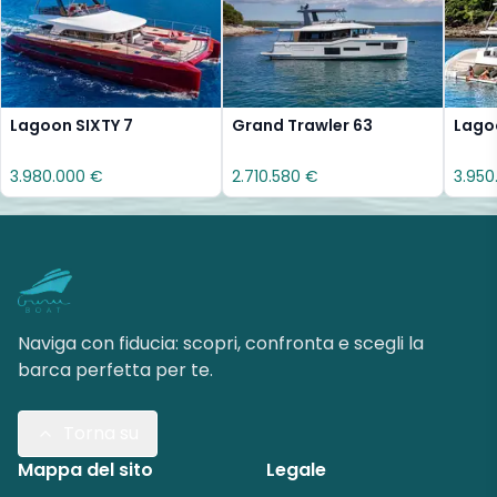
Lagoon SIXTY 7
Grand Trawler 63
Lago
3.980.000 €
2.710.580 €
3.950
Naviga con fiducia: scopri, confronta e scegli la
barca perfetta per te.
Torna su
Mappa del sito
Legale