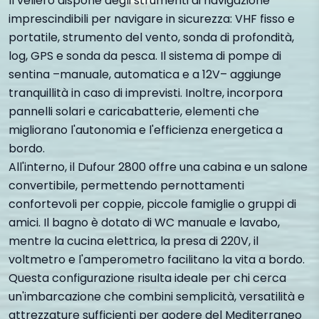
Il veliero dispone degli strumenti di navigazione
imprescindibili per navigare in sicurezza: VHF fisso e
portatile, strumento del vento, sonda di profondità,
log, GPS e sonda da pesca. Il sistema di pompe di
sentina –manuale, automatica e a 12V– aggiunge
tranquillità in caso di imprevisti. Inoltre, incorpora
pannelli solari e caricabatterie, elementi che
migliorano l'autonomia e l'efficienza energetica a
bordo.
All'interno, il Dufour 2800 offre una cabina e un salone
convertibile, permettendo pernottamenti
confortevoli per coppie, piccole famiglie o gruppi di
amici. Il bagno è dotato di WC manuale e lavabo,
mentre la cucina elettrica, la presa di 220V, il
voltmetro e l'amperometro facilitano la vita a bordo.
Questa configurazione risulta ideale per chi cerca
un'imbarcazione che combini semplicità, versatilità e
attrezzature sufficienti per godere del Mediterraneo