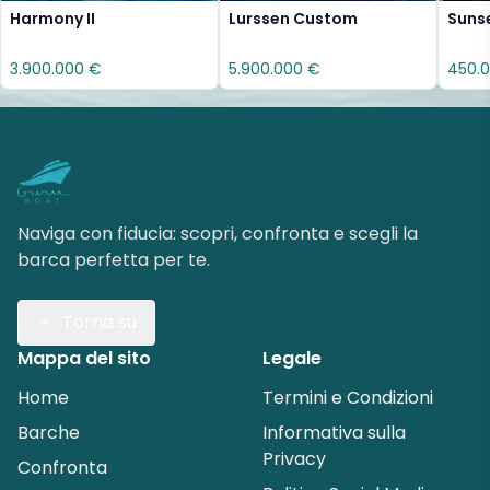
Harmony II
Lurssen Custom
Sunse
3.900.000 €
5.900.000 €
450.
Naviga con fiducia: scopri, confronta e scegli la
barca perfetta per te.
Torna su
Mappa del sito
Legale
Home
Termini e Condizioni
Barche
Informativa sulla
Privacy
Confronta