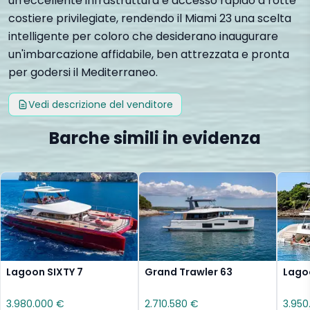
un'eccellente infrastruttura e accesso rapido a rotte
costiere privilegiate, rendendo il Miami 23 una scelta
intelligente per coloro che desiderano inaugurare
un'imbarcazione affidabile, ben attrezzata e pronta
per godersi il Mediterraneo.
Vedi descrizione del venditore
Barche simili in evidenza
Lagoon SIXTY 7
Grand Trawler 63
Lago
3.980.000 €
2.710.580 €
3.950