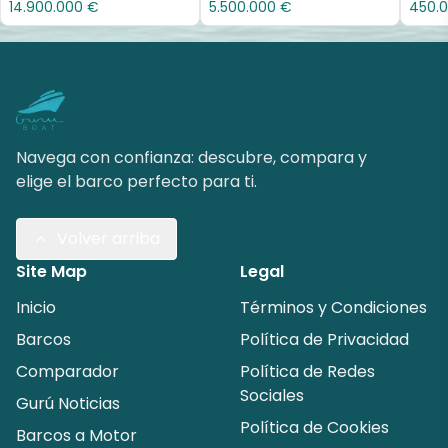
14.900.000 €
5.500.000 €
450.
Navega con confianza: descubre, compara y
elige el barco perfecto para ti.
Volver arriba
Site Map
Legal
Inicio
Términos y Condiciones
Barcos
Política de Privacidad
Comparador
Política de Redes
Sociales
Gurú Noticias
Política de Cookies
Barcos a Motor