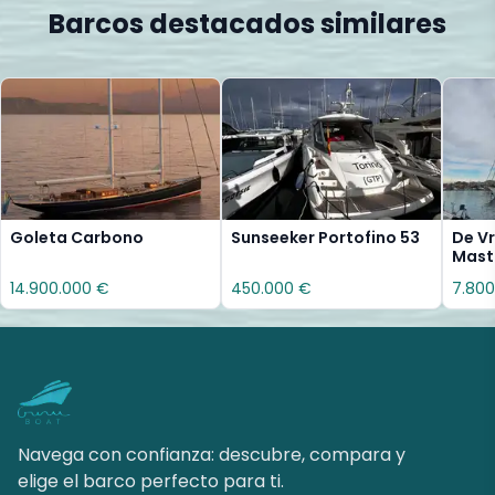
Barcos destacados similares
Goleta Carbono
Sunseeker Portofino 53
De Vr
Mast
14.900.000 €
450.000 €
7.800
Navega con confianza: descubre, compara y
elige el barco perfecto para ti.