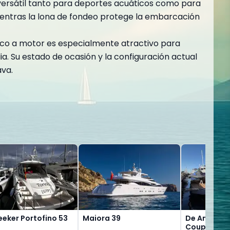
n versátil tanto para deportes acuáticos como para
ientras la lona de fondeo protege la embarcación
rco a motor es especialmente atractivo para
a. Su estado de ocasión y la configuración actual
ava.
eker Portofino 53
Maiora 39
De Antonio
Coupe