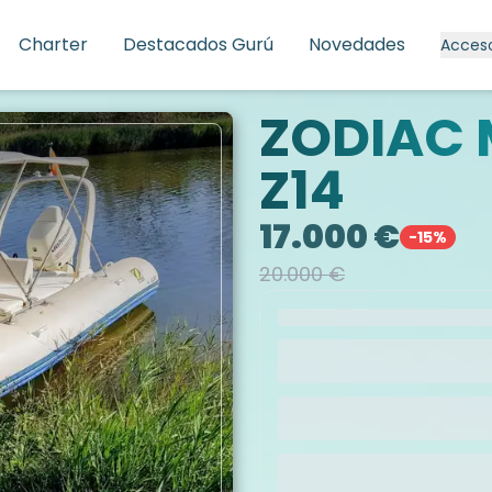
Charter
Destacados Gurú
Novedades
Acces
ZODIAC M
Z14
17.000 €
-
15
%
20.000 €