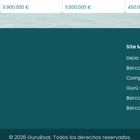
5.900.000 €
5.500.000 €
450.
Site
Inicio
Barc
Comp
Gurú 
Barco
Barco
©
2026
GuruBoat.
Todos los derechos reservados
.