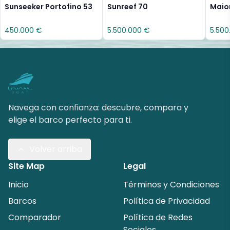
Sunseeker Portofino 53
Sunreef 70
Maio
450.000 €
5.500.000 €
5.500
Navega con confianza: descubre, compara y
elige el barco perfecto para ti.
Volver arriba
Site Map
Legal
Inicio
Términos y Condiciones
Barcos
Política de Privacidad
Comparador
Política de Redes
Sociales