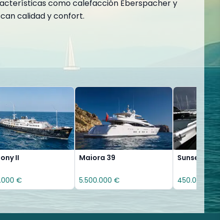
características como calefacción Eberspacher y
can calidad y confort.
ny II
Maiora 39
Sunseeker P
.000 €
5.500.000 €
450.000 €