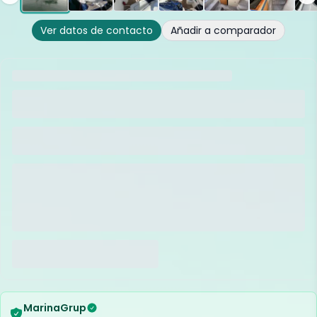
Ver datos de contacto
Añadir a comparador
MarinaGrup