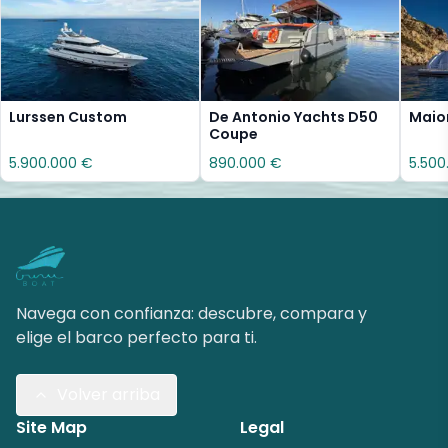
Lurssen Custom
De Antonio Yachts D50
Maio
Coupe
5.900.000 €
890.000 €
5.500
Navega con confianza: descubre, compara y
elige el barco perfecto para ti.
Volver arriba
Site Map
Legal