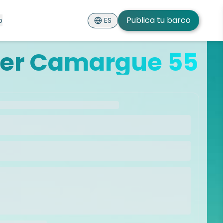
Publica tu barco
ES
o
er Camargue 55