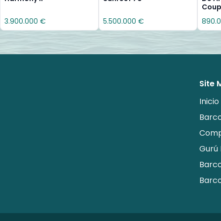
Cou
3.900.000 €
5.500.000 €
890.
Site
Inicio
Barc
Comp
Gurú 
Barco
Barco