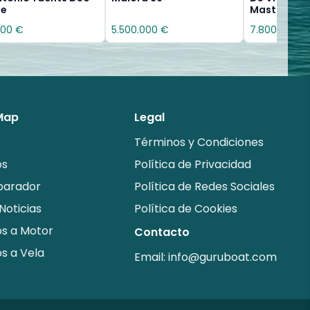
pe
Mast Schoo
000 €
5.500.000 €
7.800.000 €
 Map
Legal
Términos y Condiciones
os
Política de Privacidad
arador
Política de Redes Sociales
Noticias
Política de Cookies
s a Motor
Contacto
s a Vela
Email:
info@guruboat.com