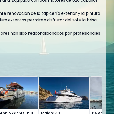
emana. Equipado con dos motores de 820 caballos,
e renovación de la tapicería exterior y la pintura
um extensas permiten disfrutar del sol y la brisa
otores han sido reacondicionados por profesionales
ntonio Yachts D50
Maiora 39
De Vries Le