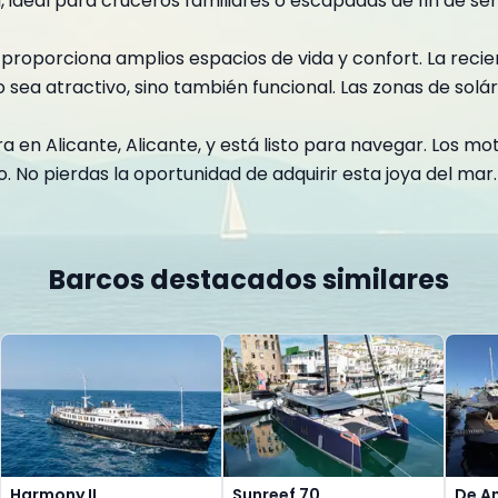
, ideal para cruceros familiares o escapadas de fin de s
oporciona amplios espacios de vida y confort. La recient
ea atractivo, sino también funcional. Las zonas de solári
 en Alicante, Alicante, y está listo para navegar. Los m
 No pierdas la oportunidad de adquirir esta joya del mar.
Barcos destacados similares
Harmony II
Sunreef 70
De A