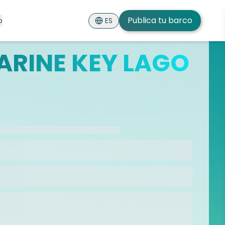
Publica tu barco
ES
o
ARINE KEY LAGO