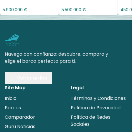
5.900.000 €
5.500.000 €
450.
Navega con confianza: descubre, compara y
elige el barco perfecto para ti.
Volver arriba
Site Map
Legal
Inicio
Términos y Condiciones
Barcos
Política de Privacidad
Comparador
Política de Redes
Sociales
Gurú Noticias