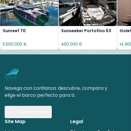
Sunreef 70
Sunseeker Portofino 53
Gole
5.500.000 €
450.000 €
14.90
Navega con confianza: descubre, compara y
elige el barco perfecto para ti.
Volver arriba
Site Map
Legal