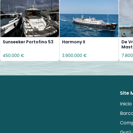
Sunseeker Portofino 53
Harmony II
De Vr
Mast
450.000 €
3.900.000 €
7.800
Site
Inicio
Barc
Comp
Gurú 