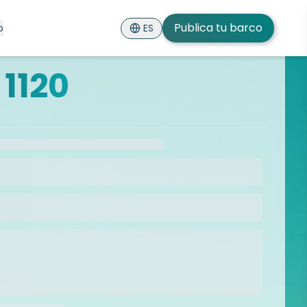
Publica tu barco
ES
o
1120