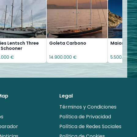
ies Lentsch Three
Goleta Carbono
Maiora 39
 Schooner
.000 €
14.900.000 €
5.500.000 €
 Map
Legal
Términos y Condiciones
os
Política de Privacidad
arador
Política de Redes Sociales
Noticias
Política de Cookies