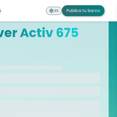
Publica tu barco
ES
o
ver Activ 675