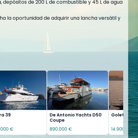
, depósitos de 200 L de combustible y 45 L de agua
a la oportunidad de adquirir una lancha versátil y
ra 39
De Antonio Yachts D50
Goleta Car
Coupe
.000 €
890.000 €
14.900.000 