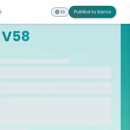
Publica tu barco
ES
o
 V58