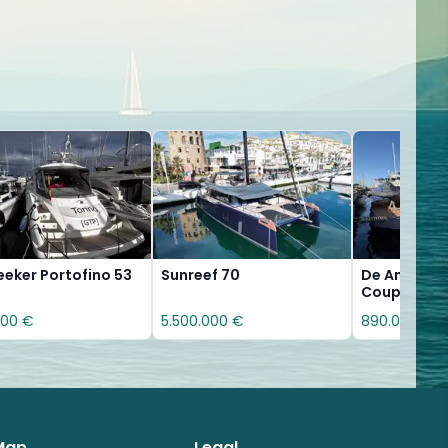
eker Portofino 53
Sunreef 70
De Antonio
Coupe
000 €
5.500.000 €
890.000 €
 Map
Legal