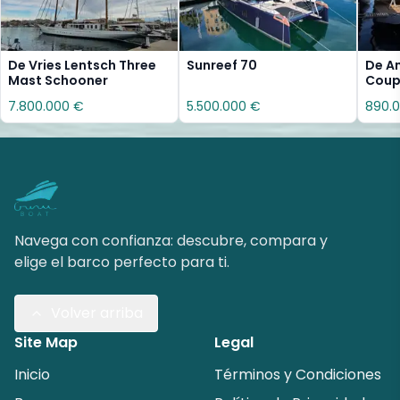
De Vries Lentsch Three
Sunreef 70
De A
Mast Schooner
Cou
7.800.000 €
5.500.000 €
890.
Navega con confianza: descubre, compara y
elige el barco perfecto para ti.
Volver arriba
Site Map
Legal
Inicio
Términos y Condiciones