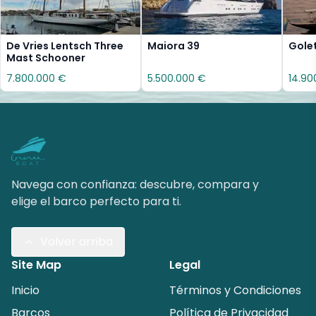
De Vries Lentsch Three
Maiora 39
Gole
Mast Schooner
7.800.000 €
5.500.000 €
14.90
Navega con confianza: descubre, compara y
elige el barco perfecto para ti.
Volver arriba
Site Map
Legal
Inicio
Términos y Condiciones
Barcos
Política de Privacidad