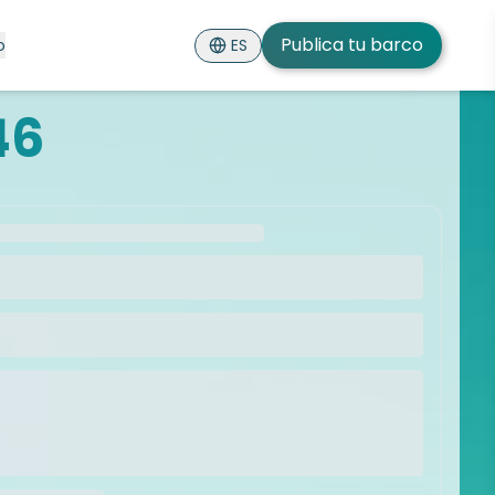
Publica tu barco
ES
o
46