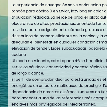
La experiencia de navegación se ve enriquecida po
tangón para código 0 en Mylar, lazy bag en color an
tripulación reducida. La hélice de proa, el pilo
electrónico de altas prestaciones, orientado tanto
La vida a bordo es igualmente cómoda gracias a det
distribuidos de manera eficiente en la cocina y la z
aseguran el bienestar en cualquier condición climát
elevación de tender, luces subacuáticas, pasarel
cadena.
Ubicado en Alicante, este Lagoon 46 se beneficia d
servicios náuticos, conectividad y acceso rápido tan
de largo alcance.
El perfil de comprador ideal para esta unidad es el
energética en un barco multicasco de prestigio. 
dependencia de amarres o infraestructuras en tier
para acceder a una de las referencias más complet
enclaves más privilegiados del Mediterráneo.