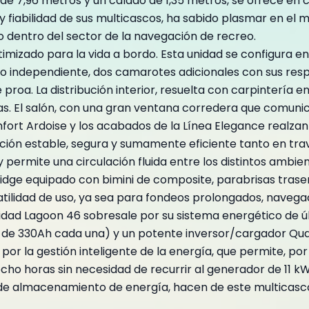
 de 7,96 metros y un calado de 1,35 metros, se ofrece en
fiabilidad de sus multicascos, ha sabido plasmar en el m
o dentro del sector de la navegación de recreo.
imizado para la vida a bordo. Esta unidad se configura e
eo independiente, dos camarotes adicionales con sus re
roa. La distribución interior, resuelta con carpintería e
ias. El salón, con una gran ventana corredera que comunic
fort Ardoise y los acabados de la Línea Elegance realzan
ión estable, segura y sumamente eficiente tanto en trav
 permite una circulación fluida entre los distintos ambi
idge equipado con bimini de composite, parabrisas traser
atilidad de uso, ya sea para fondeos prolongados, navegac
nidad Lagoon 46 sobresale por su sistema energético de 
es de 330Ah cada una) y un potente inversor/cargador Qu
or la gestión inteligente de la energía, que permite, por
 horas sin necesidad de recurrir al generador de 11 kW.
s de almacenamiento de energía, hacen de este multicasc