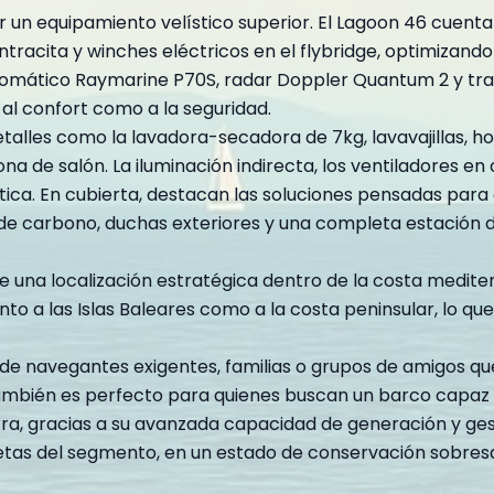
r un equipamiento velístico superior. El Lagoon 46 cuent
tracita y winches eléctricos en el flybridge, optimizando
to automático Raymarine P70S, radar Doppler Quantum 2 y
 al confort como a la seguridad.
alles como la lavadora-secadora de 7kg, lavavajillas, ho
ona de salón. La iluminación indirecta, los ventiladores e
ica. En cubierta, destacan las soluciones pensadas para e
a de carbono, duchas exteriores y una completa estación
e una localización estratégica dentro de la costa medite
to a las Islas Baleares como a la costa peninsular, lo que 
 de navegantes exigentes, familias o grupos de amigos que 
También es perfecto para quienes buscan un barco capaz
ra, gracias a su avanzada capacidad de generación y gest
as del segmento, en un estado de conservación sobresali