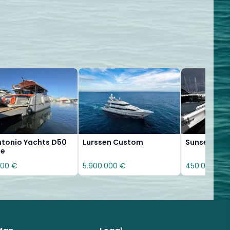
ntonio Yachts D50
Lurssen Custom
Sunseeker P
pe
000 €
5.900.000 €
450.000 €