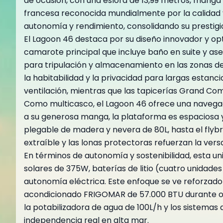
de ocasión, con una eslora de 13,99 metros, manga
francesa reconocida mundialmente por la calidad y 
autonomía y rendimiento, consolidando su prestigi
El Lagoon 46 destaca por su diseño innovador y opt
camarote principal que incluye baño en suite y as
para tripulación y almacenamiento en las zonas de p
la habitabilidad y la privacidad para largas estanc
ventilación, mientras que las tapicerías Grand Com
Como multicasco, el Lagoon 46 ofrece una navegac
a su generosa manga, la plataforma es espaciosa y
plegable de madera y nevera de 80L, hasta el flybr
extraíble y las lonas protectoras refuerzan la vers
En términos de autonomía y sostenibilidad, esta u
solares de 375W, baterías de litio (cuatro unidad
autonomía eléctrica. Este enfoque se ve reforzado p
acondicionado FRIGOMAR de 57.000 BTU durante ocho
la potabilizadora de agua de 100L/h y los sistema
independencia real en alta mar.