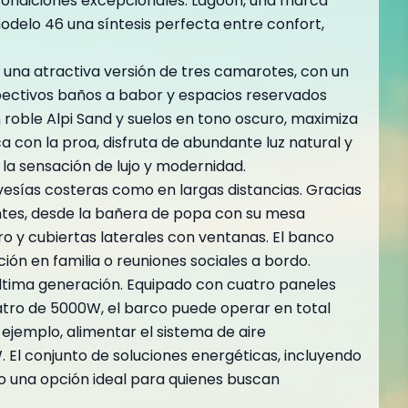
 condiciones excepcionales. Lagoon, una marca
odelo 46 una síntesis perfecta entre confort,
n una atractiva versión de tres camarotes, con un
spectivos baños a babor y espacios reservados
n roble Alpi Sand y suelos en tono oscuro, maximiza
a con la proa, disfruta de abundante luz natural y
 la sensación de lujo y modernidad.
esías costeras como en largas distancias. Gracias
entes, desde la bañera de popa con su mesa
o y cubiertas laterales con ventanas. El banco
ión en familia o reuniones sociales a bordo.
última generación. Equipado con cuatro paneles
atro de 5000W, el barco puede operar en total
 ejemplo, alimentar el sistema de aire
 El conjunto de soluciones energéticas, incluyendo
o una opción ideal para quienes buscan