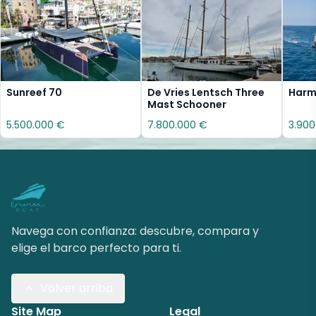
Sunreef 70
De Vries Lentsch Three
Harmo
Mast Schooner
5.500.000 €
7.800.000 €
3.900
Navega con confianza: descubre, compara y
elige el barco perfecto para ti.
Volver arriba
Site Map
Legal