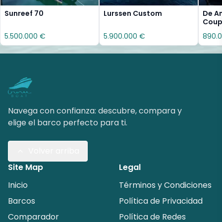
Sunreef 70
Lurssen Custom
De A
Cou
5.500.000 €
5.900.000 €
890.
Navega con confianza: descubre, compara y
elige el barco perfecto para ti.
Volver arriba
Site Map
Legal
Inicio
Términos y Condiciones
Barcos
Política de Privacidad
Comparador
Política de Redes