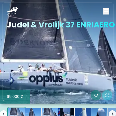
Judel & Vrolijk 37 ENRIAERO
65.000 €