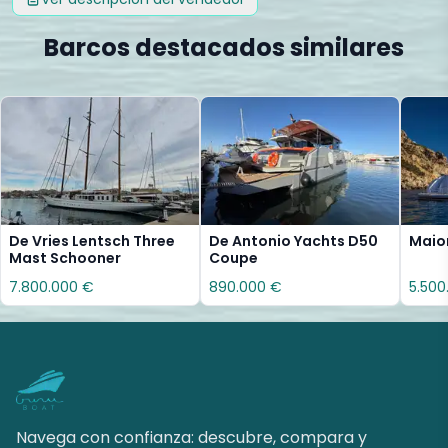
Barcos destacados similares
De Vries Lentsch Three
De Antonio Yachts D50
Maio
Mast Schooner
Coupe
7.800.000 €
890.000 €
5.500
Navega con confianza: descubre, compara y