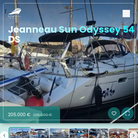
Jeanneau Sun Odyssey 54
DS
205.000 €
235.000 €