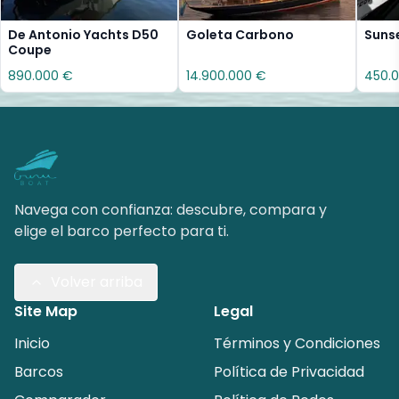
De Antonio Yachts D50
Goleta Carbono
Sunse
Coupe
890.000 €
14.900.000 €
450.
Navega con confianza: descubre, compara y
elige el barco perfecto para ti.
Volver arriba
Site Map
Legal
Inicio
Términos y Condiciones
Barcos
Política de Privacidad