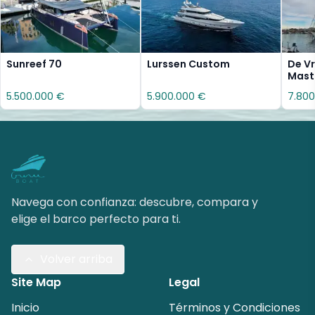
Sunreef 70
Lurssen Custom
De Vr
Mast
5.500.000 €
5.900.000 €
7.800
Navega con confianza: descubre, compara y
elige el barco perfecto para ti.
Volver arriba
Site Map
Legal
Inicio
Términos y Condiciones