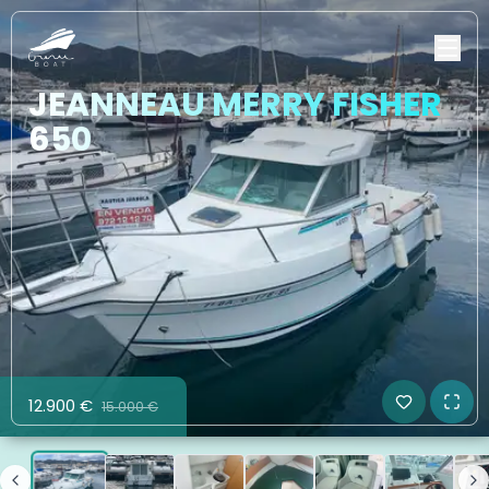
JEANNEAU MERRY FISHER
650
12.900 €
15.000 €