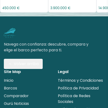
450.000 €
3.900.000 €
14.90
Navega con confianza: descubre, compara y
elige el barco perfecto para ti.
Volver arriba
Site Map
Legal
Inicio
Términos y Condiciones
Barcos
Política de Privacidad
Comparador
Política de Redes
Sociales
Gurú Noticias