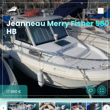
Jeanneau Merry Fisher 580
HB
17.990 €