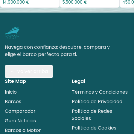
14.900.000 €
5.500.000 €
450.
Navega con confianza: descubre, compara y
elige el barco perfecto para ti.
Volver arriba
Site Map
Legal
Inicio
Términos y Condiciones
Barcos
Política de Privacidad
Comparador
Política de Redes
Sociales
Gurú Noticias
Política de Cookies
Barcos a Motor