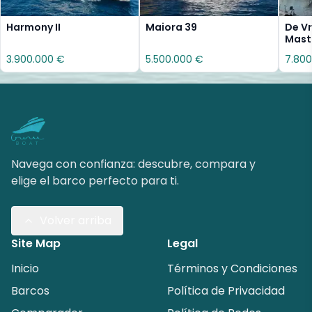
Harmony II
Maiora 39
De Vr
Mast
3.900.000 €
5.500.000 €
7.800
Navega con confianza: descubre, compara y
elige el barco perfecto para ti.
Volver arriba
Site Map
Legal
Inicio
Términos y Condiciones
Barcos
Política de Privacidad