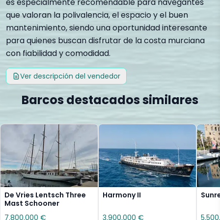
es especialmente recomendable para navegantes
que valoran la polivalencia, el espacio y el buen
mantenimiento, siendo una oportunidad interesante
para quienes buscan disfrutar de la costa murciana
con fiabilidad y comodidad.
Ver descripción del vendedor
Barcos destacados similares
De Vries Lentsch Three
Harmony II
Sunr
Mast Schooner
7.800.000 €
3.900.000 €
5.500