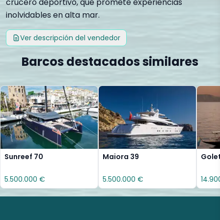
crucero deportivo, que promete experiencias
inolvidables en alta mar.
Ver descripción del vendedor
Barcos destacados similares
Sunreef 70
Maiora 39
Gole
5.500.000 €
5.500.000 €
14.90