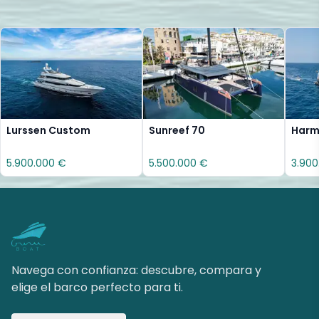
Lurssen Custom
Sunreef 70
Harmo
5.900.000 €
5.500.000 €
3.900
Navega con confianza: descubre, compara y
elige el barco perfecto para ti.