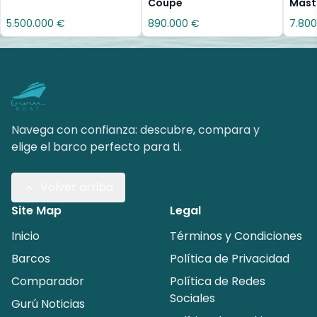
Coupe
Mast
5.500.000 €
890.000 €
7.800
Navega con confianza: descubre, compara y
elige el barco perfecto para ti.
Volver arriba
Site Map
Legal
Inicio
Términos y Condiciones
Barcos
Política de Privacidad
Comparador
Política de Redes
Sociales
Gurú Noticias