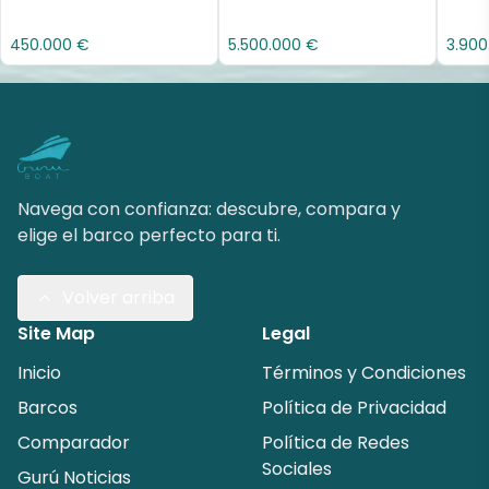
450.000 €
5.500.000 €
3.900
Navega con confianza: descubre, compara y
elige el barco perfecto para ti.
Volver arriba
Site Map
Legal
Inicio
Términos y Condiciones
Barcos
Política de Privacidad
Comparador
Política de Redes
Sociales
Gurú Noticias