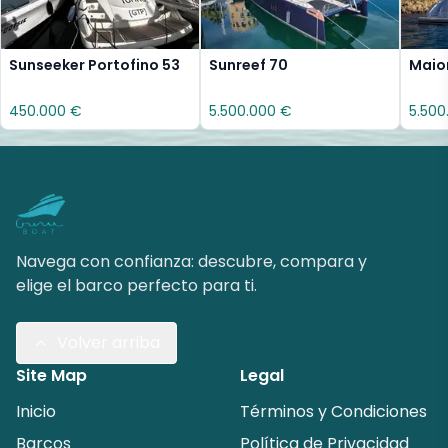
Sunseeker Portofino 53
Sunreef 70
Maio
450.000 €
5.500.000 €
5.500
Navega con confianza: descubre, compara y
elige el barco perfecto para ti.
Volver arriba
Site Map
Legal
Inicio
Términos y Condiciones
Barcos
Política de Privacidad