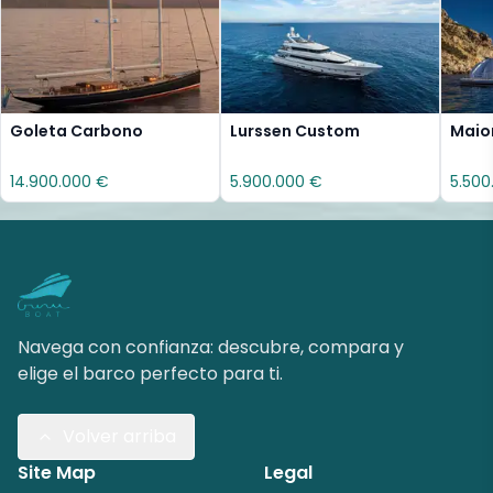
Goleta Carbono
Lurssen Custom
Maio
14.900.000 €
5.900.000 €
5.500
Navega con confianza: descubre, compara y
elige el barco perfecto para ti.
Volver arriba
Site Map
Legal