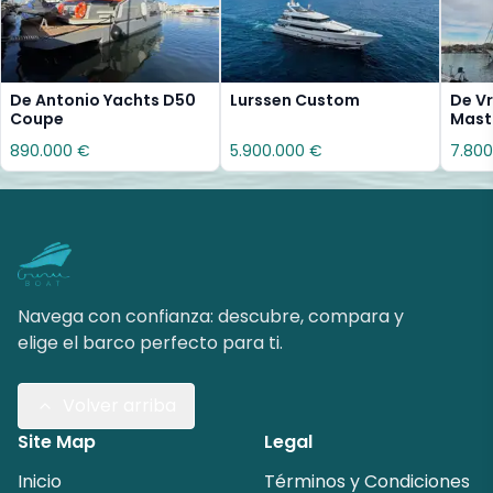
De Antonio Yachts D50
Lurssen Custom
De Vr
Coupe
Mast
890.000 €
5.900.000 €
7.800
Navega con confianza: descubre, compara y
elige el barco perfecto para ti.
Volver arriba
Site Map
Legal
Inicio
Términos y Condiciones