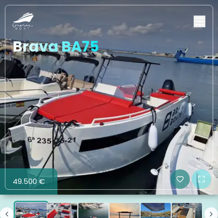
Brava BA75
49.500 €