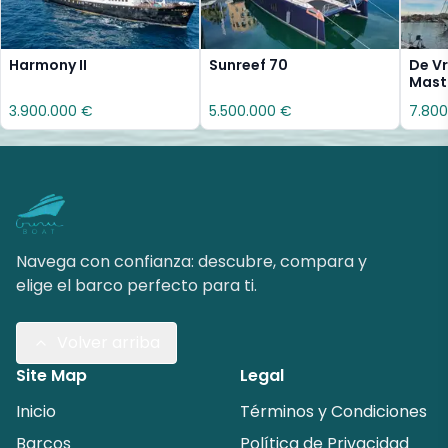
Harmony II
Sunreef 70
De Vr
Mast
3.900.000 €
5.500.000 €
7.800
Navega con confianza: descubre, compara y
elige el barco perfecto para ti.
Volver arriba
Site Map
Legal
Inicio
Términos y Condiciones
Barcos
Política de Privacidad