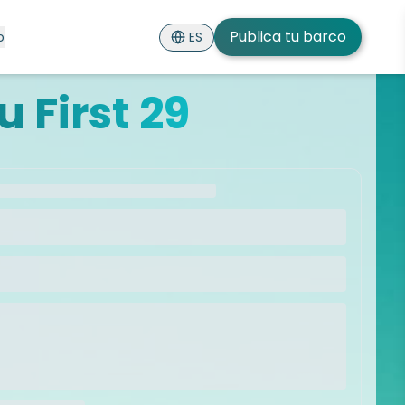
Publica tu barco
ES
o
 First 29