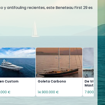
 y antifouling recientes, este Beneteau First 29 es
sen Custom
Goleta Carbono
De Vries Le
Mast Schoo
.000 €
14.900.000 €
7.800.000 €