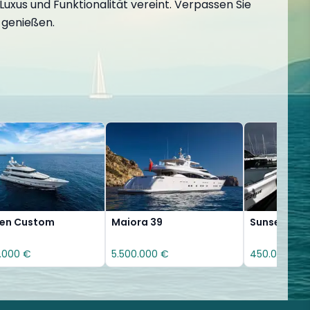
Luxus und Funktionalität vereint. Verpassen Sie
 genießen.
sen Custom
Maiora 39
Sunseeker P
.000 €
5.500.000 €
450.000 €