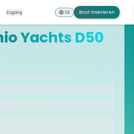
Boot inserieren
DE
Zugang
nio Yachts D50