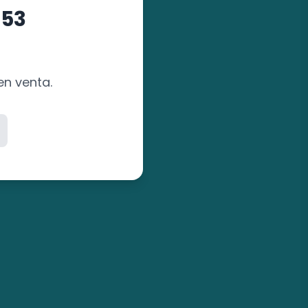
 53
en venta.