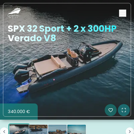
SPX 32 Sport + 2 x 300HP
Verado V8
340.000 €