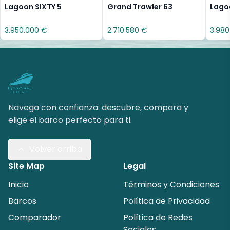
Lagoon SIXTY 5
Grand Trawler 63
Lago
3.950.000 €
2.710.580 €
3.980
Navega con confianza: descubre, compara y
elige el barco perfecto para ti.
Volver arriba
Site Map
Legal
Inicio
Términos y Condiciones
Barcos
Política de Privacidad
Comparador
Política de Redes
Sociales