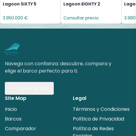
Lagoon SIXTY 5
Lagoon EIGHTY 2
Lago
3.950.000 €
Consultar precio
3.980
Navega con confianza: descubre, compara y
elige el barco perfecto para ti.
Volver arriba
Site Map
Legal
Inicio
Términos y Condiciones
Barcos
Política de Privacidad
Comparador
Política de Redes
Sociales