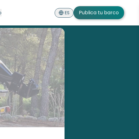
Publica tu barco
ES
o