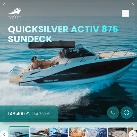
QUICKSILVER ACTIV 875
SUNDECK
148.400 €
164.700 €