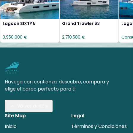
Lagoon SIXTY 5
Grand Trawler 63
Lago
3.950.000 €
2.710.580 €
Consu
Navega con confianza: descubre, compara y
elige el barco perfecto para ti.
Volver arriba
Site Map
Legal
Inicio
Términos y Condiciones